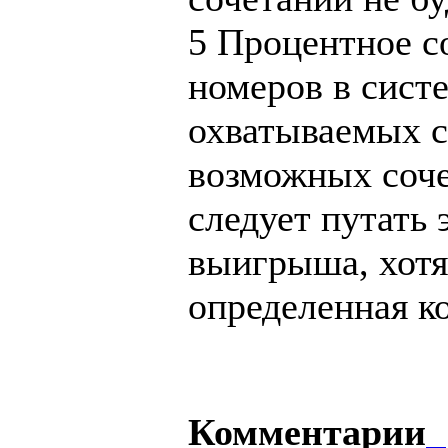
5
Процентное с
номеров в систе
охватываемых с
возможных соч
следует путать 
выигрыша, хотя
определенная к
Комментарии