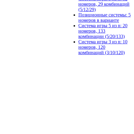
номеров, 29 комбинаций
(5/12/29)
Позиционные системы: 5
номеров в варианте
Система игры 5 из n: 20
номеров, 133
комбинации (5/20/133)
Система игры 3 из n: 10
номеров, 120
комбинаций (3/10/120)