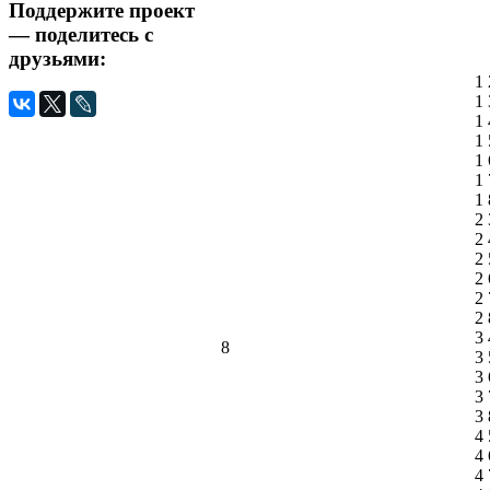
Поддержите проект
— поделитесь с
друзьями:
1 
1 
1 
1 
1 
1 
1 
2 
2 
2 
2 
2 
2 
3 
8
3 
3 
3 
3 
4 
4 
4 