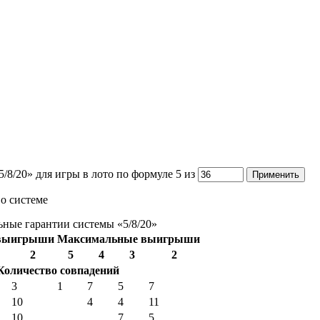
/8/20» для игры в лото по формуле 5 из
о системе
ные гарантии системы «5/8/20»
выигрыши
Максимальные выигрыши
2
5
4
3
2
Количество совпадений
3
1
7
5
7
10
4
4
11
10
7
5