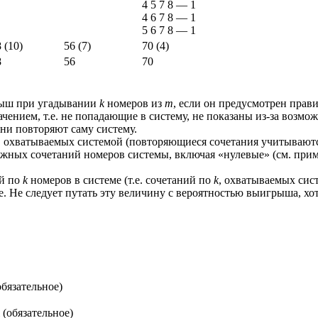
4 5 7 8
—
1
4 6 7 8
—
1
5 6 7 8
—
1
 (10)
56 (7)
70 (4)
8
56
70
рыш при угадывании
k
номеров из
m
, если он предусмотрен прав
чением, т.е. не попадающие в систему, не показаны из-за возмо
 они повторяют саму систему.
 охватываемых системой (повторяющиеся сочетания учитываются
жных сочетаний номеров системы, включая «нулевые» (см. при
й по
k
номеров в системе (т.е. сочетаний по
k
, охватываемых сис
е. Не следует путать эту величину с вероятностью выигрыша, хо
бязательное)
 (обязательное)