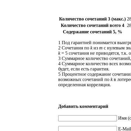
Количество сочетаний
3
(макс.)
28
Количество сочетаний всего
4
2
Содержание сочетаний
5
, %
1
Под гарантией понимается выиг
2
Сочетания по
k
из
m
с нулевым зна
k
= 5 сочетания не приводятся, т.к.
3
Суммарное количество сочетаний,
4
Суммарное количество всех возмо
будет, если есть гарантия.
5
Процентное содержание сочетани
возможных сочетаний по
k
в лотере
определенная корреляция.
Добавить комментарий
Имя (о
E-Mail