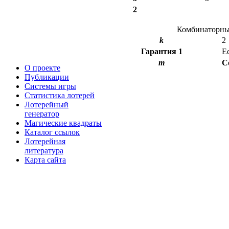
2
Комбинаторный
k
2
Гарантия
1
Е
m
С
О проекте
Публикации
Системы игры
Статистика лотерей
Лотерейный
генератор
Магические квадраты
Каталог ссылок
Лотерейная
литература
Карта сайта