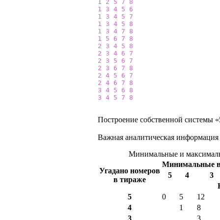
1
2
5
7
8
1
3
4
5
6
1
3
4
5
7
1
3
4
5
8
1
3
4
7
8
1
5
6
7
8
2
3
4
5
8
2
3
4
6
7
2
3
5
6
7
2
3
6
7
8
2
4
5
6
7
2
4
6
7
8
3
4
5
6
8
3
4
5
7
8
Построение собственной системы «5
Важная аналитическая информация 
Минимальные и максималь
Минимальные 
Угадано номеров
5
4
3
в тираже
5
0
5
12
4
1
8
3
3