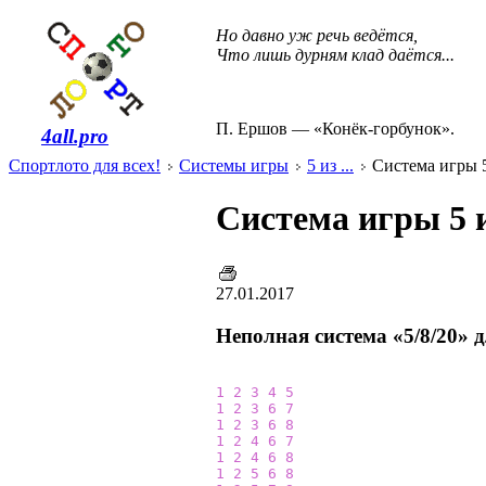
Но давно уж речь ведётся,
Что лишь дурням клад даётся...
П. Ершов — «Конёк-горбунок».
4all.pro
Спортлото для всех!
Системы игры
5 из ...
Система игры 5 
Система игры 5 и
27.01.2017
Неполная система «5/8/20» 
1
2
3
4
5
1
2
3
6
7
1
2
3
6
8
1
2
4
6
7
1
2
4
6
8
1
2
5
6
8