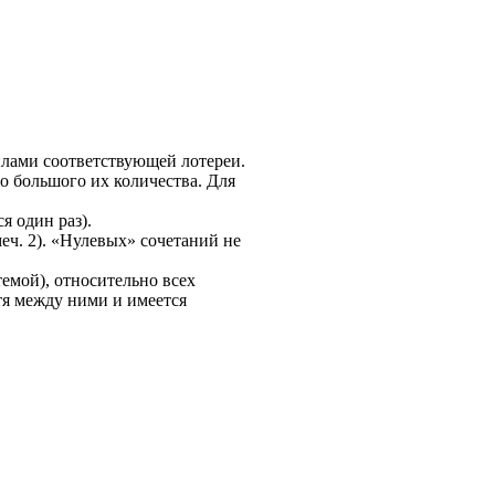
илами соответствующей лотереи.
жо большого их количества. Для
 один раз).
меч.
2
). «Нулевых» сочетаний не
темой), относительно всех
тя между ними и имеется