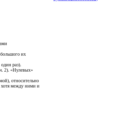
лами
о большого их
один раз).
ч.
2
). «Нулевых»
мой), относительно
, хотя между ними и