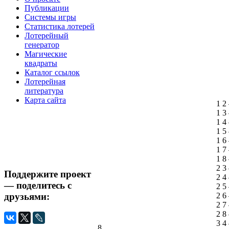
Публикации
Системы игры
Статистика лотерей
Лотерейный
генератор
Магические
квадраты
Каталог ссылок
Лотерейная
литература
Карта сайта
1 2
1 3
1 4
1 5
1 6
1 7
1 8
2 3
Поддержите проект
2 4
— поделитесь с
2 5
друзьями:
2 6
2 7
2 8
3 4
8