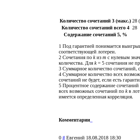
Количество сочетаний
3
(макс.)
28 
Количество сочетаний всего
4
28
Содержание сочетаний
5
, %
1
Под гарантией понимается выигры
соответствующей лотереи.
2
Сочетания по
k
из
m
с нулевым знач
количества. Для
k
= 5 сочетания не пр
3
Суммарное количество сочетаний, 
4
Суммарное количество всех возмож
сочетаний не будет, если есть гаранти
5
Процентное содержание сочетаний
всех возможных сочетаний по
k
в лот
имеется определенная корреляция.
Комментарии
0
#
Евгений
18.08.2018 18:30