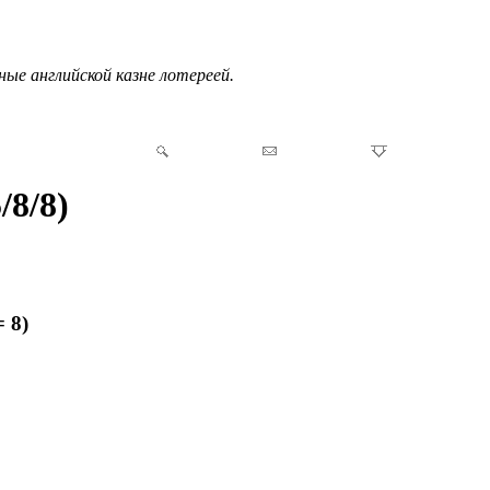
ные английской казне лотереей.
/8/8)
 8)