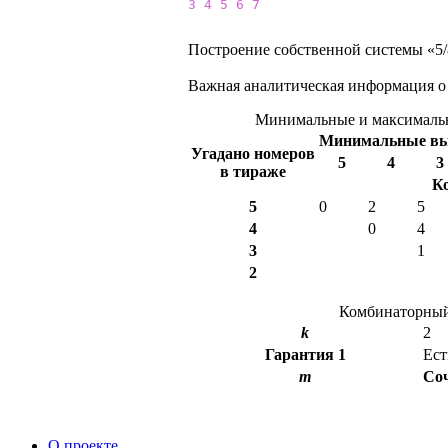
3
4
5
6
7
Построение собственной системы «5/8
Важная аналитическая информация о
Минимальные и максимальн
Минимальные в
Угадано номеров
5
4
3
в тираже
К
5
0
2
5
4
0
4
3
1
2
Комбинаторный 
k
2
Гарантия
1
Ест
m
Со
О проекте