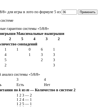
/8» для игры в лото по формуле 5 из
 системе
ые гарантии системы «5/8/8»
ыигрыши
Максимальные выигрыши
2
5
4
3
2
оличество совпадений
1
1
0
6
1
4
1
3
3
5
2
3
2
3
анализ системы «5/8/8»
3
4
ь
Есть
Нет
четания по
k
из
m
—
Количество в системе
2
1 2 3
—
2
1 2 4
—
1
1 2 5
—
1