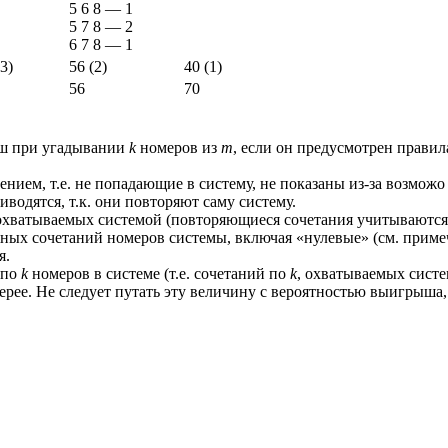
5 6 8
—
1
5 7 8
—
2
6 7 8
—
1
(3)
56 (2)
40 (1)
56
70
ш при угадывании
k
номеров из
m
, если он предусмотрен прави
ением, т.е. не попадающие в систему, не показаны из-за возмож
иводятся, т.к. они повторяют саму систему.
охватываемых системой (повторяющиеся сочетания учитываются 
ных сочетаний номеров системы, включая «нулевые» (см. приме
я.
 по
k
номеров в системе (т.е. сочетаний по
k
, охватываемых систе
ерее. Не следует путать эту величину с вероятностью выигрыша