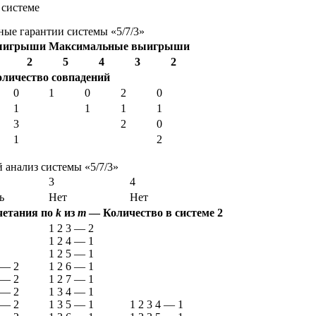
 системе
ые гарантии системы «5/7/3»
ыигрыши
Максимальные выигрыши
2
5
4
3
2
оличество совпадений
0
1
0
2
0
1
1
1
1
3
2
0
1
2
анализ системы «5/7/3»
3
4
ь
Нет
Нет
четания по
k
из
m
—
Количество в системе
2
1 2 3
—
2
1 2 4
—
1
1 2 5
—
1
—
2
1 2 6
—
1
—
2
1 2 7
—
1
—
2
1 3 4
—
1
—
2
1 3 5
—
1
1 2 3 4
—
1