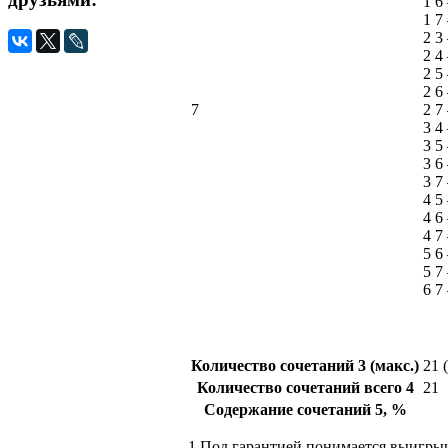
1 6
1 7
2 3
2 4
2 5
2 6
7
2 7
3 4
3 5
3 6
3 7
4 5
4 6
4 7
5 6
5 7
6 7
Количество сочетаний
3
(макс.)
21 
Количество сочетаний всего
4
21
Содержание сочетаний
5
, %
1
Под гарантией понимается выигры