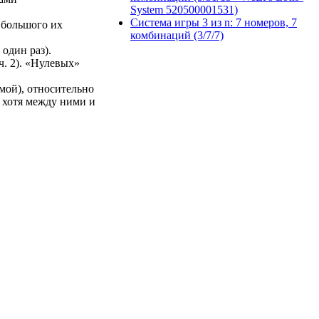
System 520500001531)
Система игры 3 из n: 7 номеров, 7
о большого их
комбинаций (3/7/7)
один раз).
ч.
2
). «Нулевых»
мой), относительно
, хотя между ними и