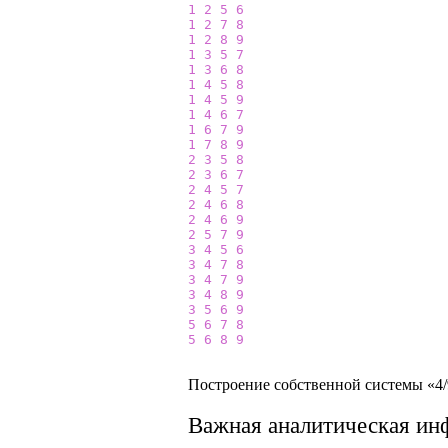
1
2
5
6
1
2
7
8
1
2
8
9
1
3
5
7
1
3
6
8
1
4
5
8
1
4
5
9
1
4
6
7
1
6
7
9
1
7
8
9
2
3
5
8
2
3
6
7
2
4
5
7
2
4
6
8
2
4
6
9
2
5
7
9
3
4
5
6
3
4
7
8
3
4
7
9
3
4
8
9
3
5
6
9
5
6
7
8
5
6
8
9
Построение собственной системы «4/9
Важная аналитическая ин