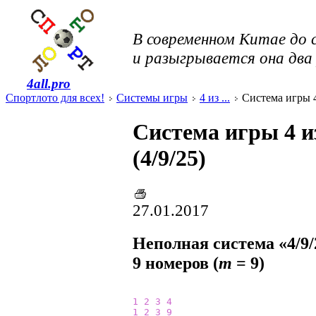
В современном Китае до 
и разыгрывается она два 
4all.pro
Спортлото для всех!
Системы игры
4 из ...
Система игры 4 
Система игры 4 и
(4/9/25)
27.01.2017
Неполная система «4/9/
9 номеров (
m
= 9)
1
2
3
4
1
2
3
9