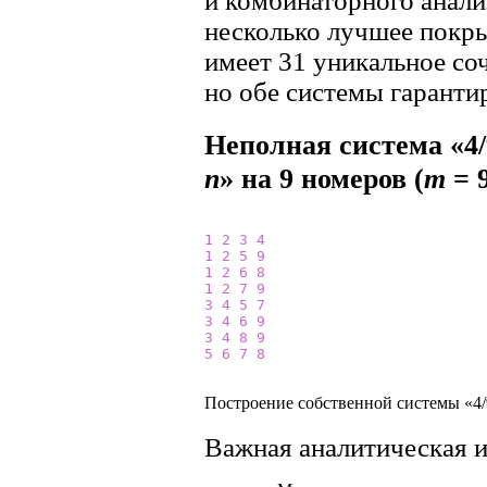
и комбинаторного анализ
несколько лучшее покры
имеет 31 уникальное соч
но обе системы гаранти
Неполная система «4/
n
» на 9 номеров (
m
= 
1
2
3
4
1
2
5
9
1
2
6
8
1
2
7
9
3
4
5
7
3
4
6
9
3
4
8
9
5
6
7
8
Построение собственной системы «4/9
Важная аналитическая 