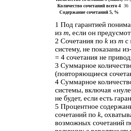
Количество сочетаний всего
4
36
Содержание сочетаний
5
, %
1
Под гарантией поним
из
m
, если он предусмо
2
Сочетания по
k
из
m
с 
систему, не показаны и
= 4 сочетания не привод
3
Суммарное количество
(повторяющиеся сочетан
4
Суммарное количество
системы, включая «нуле
не будет, если есть гара
5
Процентное содержани
сочетаний по
k
, охватыв
возможных сочетаний 
величину с вероятност