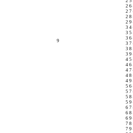
2 5
2 6
2 7
2 8
2 9
3 4
3 5
3 6
9
3 7
3 8
3 9
4 5
4 6
4 7
4 8
4 9
5 6
5 7
5 8
5 9
6 7
6 8
6 9
7 8
7 9