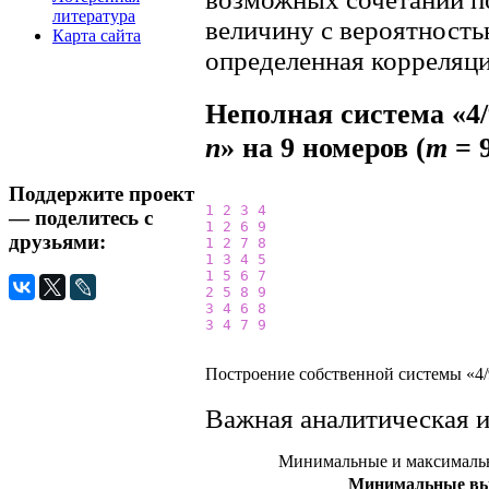
литература
величину с вероятност
Карта сайта
определенная корреляци
Неполная система «4/
n
» на 9 номеров (
m
= 
Поддержите проект
1
2
3
4
— поделитесь с
1
2
6
9
друзьями:
1
2
7
8
1
3
4
5
1
5
6
7
2
5
8
9
3
4
6
8
3
4
7
9
Построение собственной системы «4/9
Важная аналитическая 
Минимальные и максимальн
Минимальные в