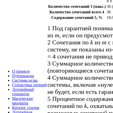
8 9
Количество сочетаний
3
(макс.)
36 
Количество сочетаний всего
4
36
Содержание сочетаний
5
, %
18.
1
Под гарантией поним
из
m
, если он предусмо
2
Сочетания по
k
из
m
с 
систему, не показаны и
= 4 сочетания не привод
3
Суммарное количество
(повторяющиеся сочетан
О проекте
Публикации
4
Суммарное количество
Системы игры
системы, включая «нуле
Статистика лотерей
Лотерейный
не будет, если есть гара
генератор
5
Процентное содержани
Магические
квадраты
сочетаний по
k
, охватыв
Каталог ссылок
возможных сочетаний 
Лотерейная