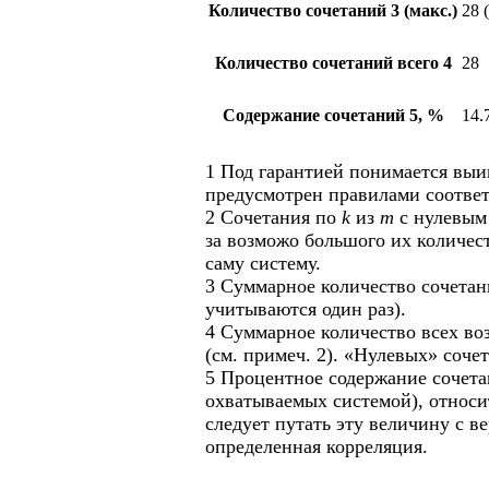
Количество сочетаний
3
(макс.)
28 
Количество сочетаний всего
4
28
Содержание сочетаний
5
, %
14.
1
Под гарантией понимается вы
предусмотрен правилами соотве
2
Сочетания по
k
из
m
с нулевым 
за возможо большого их количес
саму систему.
3
Суммарное количество сочетан
учитываются один раз).
4
Суммарное количество всех во
(см. примеч.
2
). «Нулевых» сочет
5
Процентное содержание сочет
охватываемых системой), относ
следует путать эту величину с 
определенная корреляция.