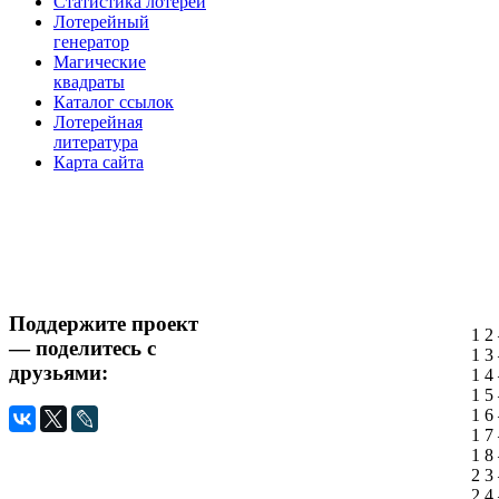
Статистика лотерей
Лотерейный
генератор
Магические
квадраты
Каталог ссылок
Лотерейная
литература
Карта сайта
Поддержите проект
1 2
— поделитесь с
1 3
друзьями:
1 4
1 5
1 6
1 7
1 8
2 3
2 4