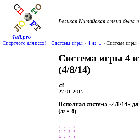
Великая Китайская стена была п
4all.pro
Спортлото для всех!
Системы игры
4 из ...
Система игры 4 
Система игры 4 и
(4/8/14)
27.01.2017
Неполная система «4/8/14» д
(
m
= 8)
1
2
3
4
1
2
5
6
1
2
7
8