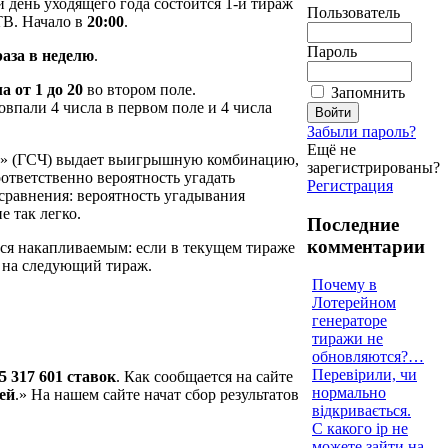
 день уходящего года состоится 1-й тираж
Пользователь
ТВ. Начало в
20:00
.
Пароль
раза в неделю
.
ла
от 1 до 20
во втором поле.
Запомнить
впали 4 числа в первом поле и 4 числа
Забыли пароль?
Ещё не
ел» (ГСЧ) выдает выигрышную комбинацию,
зарегистрированы?
Соответственно вероятность угадать
Регистрация
 сравнения: вероятность угадывания
е так легко.
Последние
комментарии
тся накапливаемым: если в текущем тираже
т на следующий тираж.
Почему в
Лотерейном
генераторе
тиражи не
обновляются?…
Перевірили, чи
5 317 601 ставок
. Как сообщается на сайте
нормально
лей
.» На нашем сайте начат сбор результатов
відкривається.
С какого ip не
можете зайти на