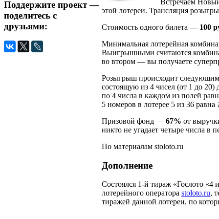
Встречаем Новый
Поддержите проект —
этой лотереи. Трансляция розыгр
поделитесь с
друзьями:
Стоимость одного билета —
100 р
Минимальная лотерейная комбин
Выигрышными считаются комбинации
во втором — вы получаете суперп
Розыгрыш происходит следующим 
состоящую из 4 чисел (от 1 до 20) 
по 4 числа в каждом из полей рав
5 номеров в лотерее 5 из 36 равна
Призовой фонд —
67%
от выручк
никто не угадает четыре числа в 
По материалам stoloto.ru
Дополнение
Состоялся 1-й тираж «Гослото «4 
лотерейного оператора
stoloto.ru
, 
тиражей данной лотереи, по кото