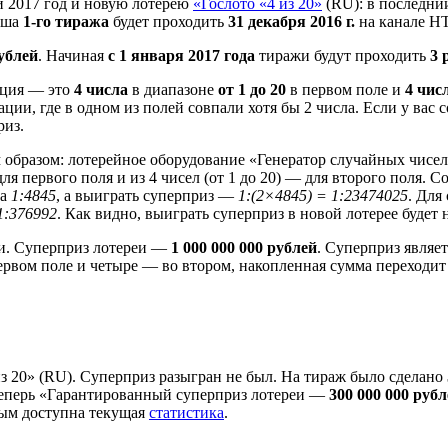
 2017 год и новую лотерею
«Гослото «4 из 20»
(RU): в последний
ыша
1-го тиража
будет проходить
31 декабря 2016 г.
на канале Н
ублей
. Начиная
с 1 января 2017 года
тиражи будут проходить
3 
ация — это
4 числа
в диапазоне
от 1 до 20
в первом поле и
4 чис
, где в одном из полей совпали хотя бы 2 числа. Если у вас со
риз.
образом: лотерейное оборудование «Генератор случайных чис
для первого поля и из 4 чисел (от 1 до 20) — для второго поля. 
на
1:4845
, а выиграть суперприз —
1:(2×4845) = 1:23474025
. Для
1:376992
. Как видно, выиграть суперприз в новой лотерее будет н
и. Суперприз лотереи —
1 000 000 000 рублей
. Суперприз являе
первом поле и четыре — во втором, накопленная сумма переходи
из 20» (RU). Суперприз разыгран не был. На тираж было сделано
теперь «Гарантированный суперприз лотереи —
300 000 000 руб
рым доступна текущая
статистика
.