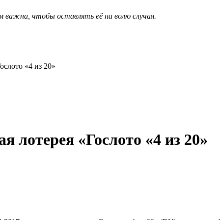
м важна, чтобы оставлять её на волю случая.
ослото «4 из 20»
ая лотерея «Гослото «4 из 20»