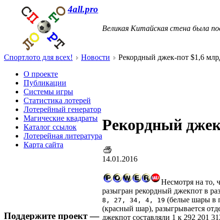
4all.pro
Великая Китайская стена была по
Спортлото для всех!
Новости
Рекордный джек-пот $1,6 мл
О проекте
Публикации
Системы игры
Статистика лотерей
Лотерейный генератор
Магические квадраты
Рекордный джек
Каталог ссылок
Лотерейная литература
Карта сайта
14.01.2016
Несмотря на то, 
разыгран рекордный джекпот в раз
(белые шары в 
8, 27, 34, 4, 19
(красный шар), разыгрывается от
Поддержите проект —
джекпот составляли 1 к 292 201 31