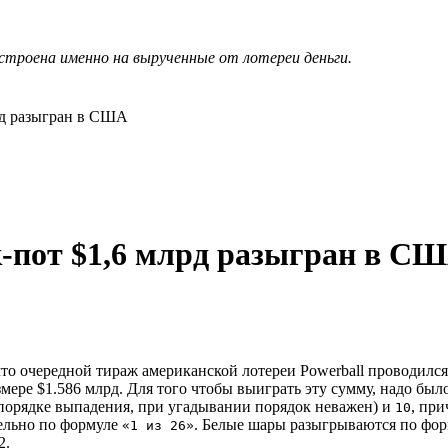
строена именно на вырученные от лотереи деньги.
рд разыгран в США
-пот $1,6 млрд разыгран в С
что очередной тираж американской лотереи Powerball проводился
мере $1.586 млрд. Для того чтобы выиграть эту сумму, надо бы
порядке выпадения, при угадывании порядок неважен) и
, пр
10
дельно по формуле
. Белые шары разыгрываются по фо
«1 из 26»
2.