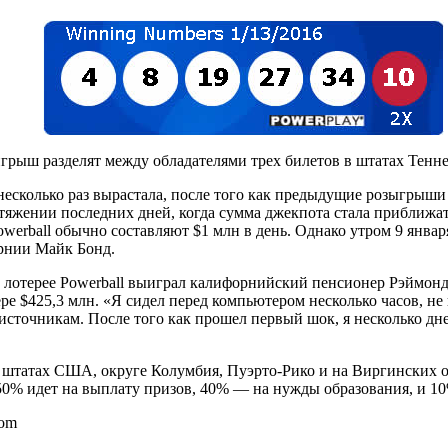
ыш разделят между обладателями трех билетов в штатах Тенн
есколько раз вырастала, после того как предыдущие розыгрыши
тяжении последних дней, когда сумма джекпота стала приближать
erball обычно составляют $1 млн в день. Однако утром 9 января 
орнии Майк Бонд.
 лотерее Powerball выиграл калифорнийский пенсионер Рэймонд 
ре $425,3 млн. «Я сидел перед компьютером несколько часов, не 
сточникам. После того как прошел первый шок, я несколько дне
4 штатах США, округе Колумбия, Пуэрто-Рико и на Виргинских о
, 50% идет на выплату призов, 40% — на нужды образования, и 
com