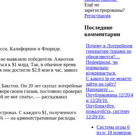
Ещё не
зарегистрированы?
Регистрация
Последние
комментарии
Почему в Лотерейном
есси, Калифорнии и Флориде.
генераторе тиражи не
обновляются?…
 не выявляли победителя. Ажиотаж
Перевірили, чи
ся к $1 млрд. Так, в обычное время
нормально
они достигли $2.8 млн в час, заявил
відкривається.
С какого ip не можете
зайти на сайт?
Бакстон. Он 20 лет скупал лотерейные
Напишите …
веря своим глазам, постоянно проверял
Опубликованы 12/20/4
й не мог спать», — рассказывал
и 12/20/10.
Опубликуйте,
пожалуйста, систему
стровах. С каждого $1, полученного
12/20/10/.
10% — на административные расходы.
Система игры 6
из n: 18 номеров,