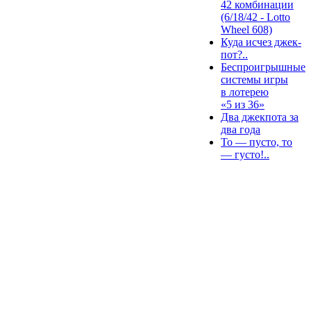
42 комбинации
(6/18/42 - Lotto
Wheel 608)
Куда исчез джек-
пот?..
Беспроигрышные
системы игры
в лотерею
«5 из 36»
Два джекпота за
два года
То — пусто, то
— густо!..