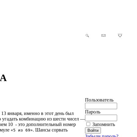
ША
Пользователь
Пароль
 13 января, именно в этот день был
ло угадать комбинацию из шести чисел —
ичем 10 - это дополнительный номер
Запомнить
рмуле
. Шансы сорвать
«5 из 69»
Забыли пароль?