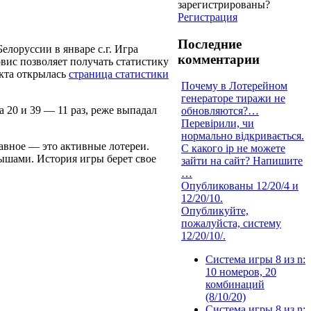
зарегистрированы?
Регистрация
Последние
лоруссии в январе с.г. Игра
комментарии
ервис позволяет получать статистику
екта открылась
страница статистики
Почему в Лотерейном
генераторе тиражи не
 20 и 39 — 11 раз, реже выпадал
обновляются?…
Перевірили, чи
нормально відкривається.
авное — это активные лотереи.
С какого ip не можете
ышами. История игры берет свое
зайти на сайт? Напишите
…
Опубликованы 12/20/4 и
12/20/10.
Опубликуйте,
пожалуйста, систему
12/20/10/.
Система игры 8 из n:
10 номеров, 20
комбинаций
(8/10/20)
Система игры 8 из n: