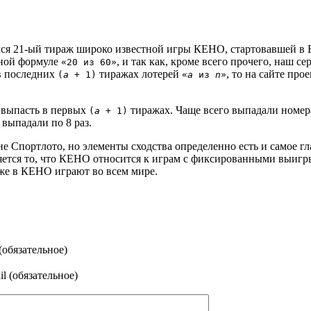
лся
21-ый
тираж широко известной игры КЕНО, стартовавшей в Бе
йной формуле
, и так как, кроме всего прочего, наш с
«20 из 60»
в последних
тиражах лотерей
, то на сайте про
(
a
+ 1)
«
a
из
n
»
и выпасть в первых
тиражах. Чаще всего выпадали номера
(
a
+ 1)
 выпадали по 8 раз.
 Спортлото, но элементы сходства определенно есть и самое гл
ется то, что КЕНО относится к играм с фиксированными выигр
 же в КЕНО играют во всем мире.
(обязательное)
l (обязательное)