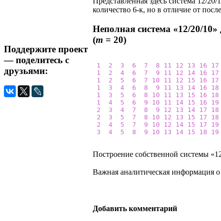
Представленная здесь система 12/20/
количество 6-к, но в отличие от посл
Неполная система «12/20/10»
(
m
= 20)
Поддержите проект
— поделитесь с
1
2
3
6
7
8
11
12
13
16
17
друзьями:
1
2
4
6
7
9
11
12
14
16
17
1
2
5
6
7
10
11
12
15
16
17
1
3
4
6
8
9
11
13
14
16
18
1
3
5
6
8
10
11
13
15
16
18
1
4
5
6
9
10
11
14
15
16
19
2
3
4
7
8
9
12
13
14
17
18
2
3
5
7
8
10
12
13
15
17
18
2
4
5
7
9
10
12
14
15
17
19
3
4
5
8
9
10
13
14
15
18
19
Построение собственной системы «12
Важная аналитическая информация о
Добавить комментарий