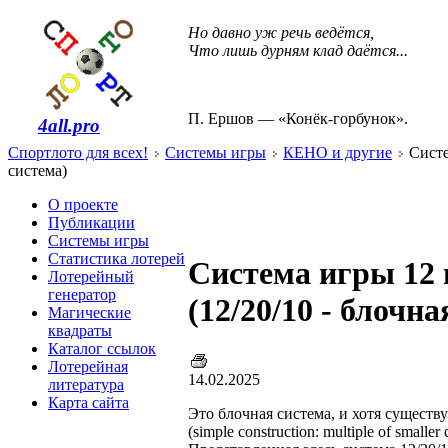
Но давно уж речь ведётся,
Что лишь дурням клад даётся...
П. Ершов — «Конёк-горбунок».
4all.pro
Спортлото для всех!
Системы игры
КЕНО и другие
Систе
система)
О проекте
Публикации
Системы игры
Статистика лотерей
Система игры 12 
Лотерейный
генератор
(12/20/10 - блочна
Магические
квадраты
Каталог ссылок
Лотерейная
14.02.2025
литература
Карта сайта
Это блочная система, и хотя существ
(simple construction: multiple of smal