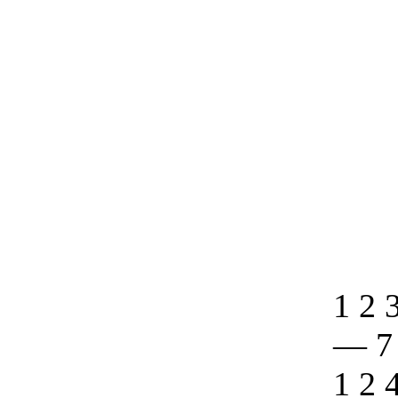
1 2 
—
7
1 2 