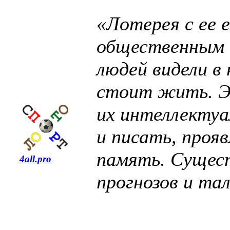
«Лотерея с ее
общественным с
людей видели в 
стоит жить. Эт
их интеллектуа
и писать, проя
память. Сущест
4all.pro
прогнозов и та