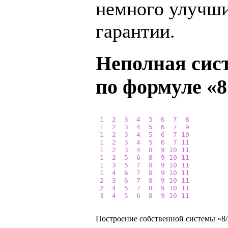
немного улучш
гарантии.
Неполная сист
по формуле «8
1
2
3
4
5
6
7
8
1
2
3
4
5
6
7
9
1
2
3
4
5
6
7
10
1
2
3
4
5
6
7
11
1
2
3
4
8
9
10
11
1
2
5
6
8
9
10
11
1
3
5
7
8
9
10
11
1
4
6
7
8
9
10
11
2
3
6
7
8
9
10
11
2
4
5
7
8
9
10
11
3
4
5
6
8
9
10
11
Построение собственной системы «8/1