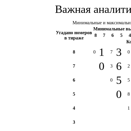
Важная аналити
Минимальные и максимальны
Минимальные в
Угадано номеров
8
7
6
5
4
в тираже
К
1
3
8
0
7
0
0
6
7
3
2
5
6
0
5
0
5
8
4
1
3