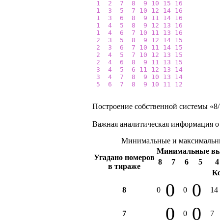
1
2
7
8
9
10
15
16
1
3
5
7
10
12
14
16
1
3
6
8
9
11
14
16
1
4
5
8
9
12
13
16
1
4
6
7
10
11
13
16
2
3
5
8
9
12
14
15
2
3
6
7
10
11
14
15
2
4
5
7
10
12
13
15
2
4
6
8
9
11
13
15
3
4
5
6
11
12
13
14
3
4
7
8
9
10
13
14
5
6
7
8
9
10
11
12
Построение собственной системы «8/1
Важная аналитическая информация о
Минимальные и максимальны
Минимальные в
Угадано номеров
8
7
6
5
4
в тираже
К
0
0
8
0
0
14
0
0
7
0
7