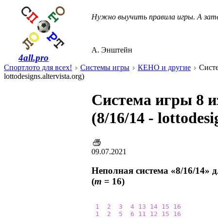
Нужно выучить правила игры. А зате
А. Энштейн
4all.pro
Спортлото для всех!
Системы игры
КЕНО и другие
Систе
lottodesigns.altervista.org)
Система игры 8 и
(8/16/14 - lottodesi
09.07.2021
Неполная система «8/16/14» 
(
m
= 16)
1
2
3
4
13
14
15
16
1
2
5
6
11
12
15
16