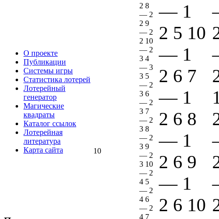
—
1
2 8
—
2
2 9
2 5 10
—
2
2 10
—
1
—
2
О проекте
3 4
Публикации
—
3
2 6 7
Системы игры
3 5
Статистика лотерей
—
2
Лотерейный
—
1
3 6
генератор
—
2
Магические
3 7
2 6 8
квадраты
—
2
Каталог ссылок
3 8
Лотерейная
—
1
—
2
литература
3 9
Карта сайта
10
—
2
2 6 9
3 10
—
2
—
1
4 5
—
2
2 6 10
4 6
—
2
4 7