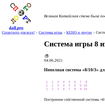
Великая Китайская стена была по
4all.pro
Спортлото для всех!
Системы игры
КЕНО и другие
Систе
Система игры 8 из
04.06.2021
Неполная система «8/10/3» д
1
2
3
4
5
6
7
8
1
2
3
4
5
6
9
10
1
2
3
4
7
8
9
10
Построение собственной системы «8/1