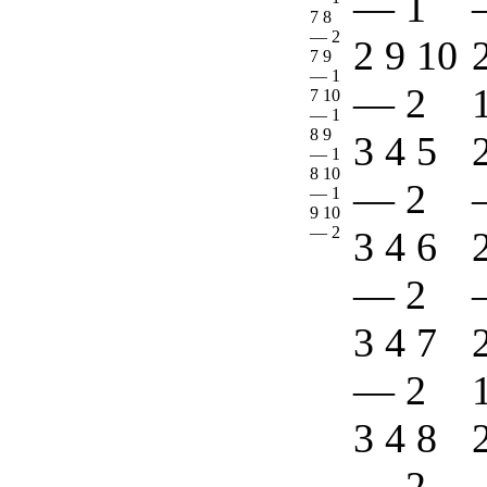
—
1
7 8
—
2
2 9 10
7 9
—
1
—
2
7 10
—
1
8 9
3 4 5
—
1
8 10
—
2
—
1
9 10
—
2
3 4 6
—
2
3 4 7
—
2
3 4 8
—
2