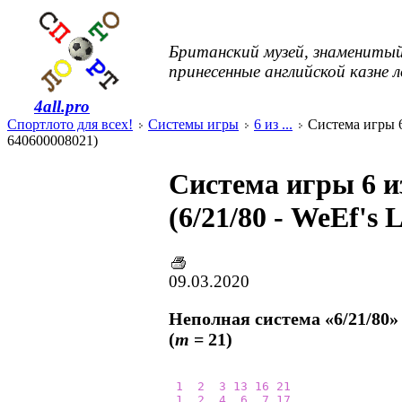
Британский музей, знаменитый
принесенные английской казне 
4all.pro
Спортлото для всех!
Системы игры
6 из ...
Система игры 6 
640600008021)
Система игры 6 и
(6/21/80 - WeEf's
09.03.2020
Неполная система «6/21/80»
(
m
= 21)
1
2
3
13
16
21
1
2
4
6
7
17