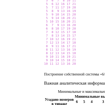
5
6
7
8
10
11
5
6
12
16
17
21
5
7
11
17
19
20
5
8
9
13
16
19
5
9
10
14
15
20
5
9
14
18
20
21
5
10
15
18
20
21
6
7
9
13
16
20
6
8
10
17
19
20
7
8
12
15
17
18
7
8
13
14
15
17
7
10
12
16
19
21
7
12
13
14
17
18
8
9
11
16
17
21
8
11
12
13
16
19
8
12
13
14
15
18
9
10
11
16
19
21
9
10
14
15
18
21
10
11
12
13
16
20
Построение собственной системы «6/2
Важная аналитическая информа
Минимальные и максимальны
Минимальные в
Угадано номеров
6
5
4
3
в тираже