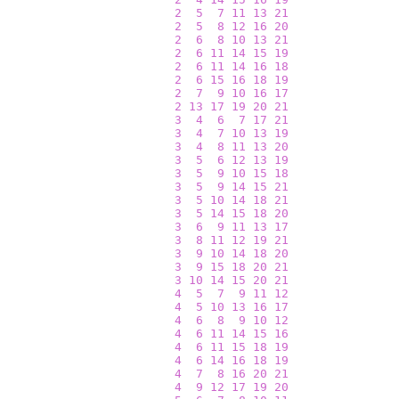
2
5
7
11
13
21
2
5
8
12
16
20
2
6
8
10
13
21
2
6
11
14
15
19
2
6
11
14
16
18
2
6
15
16
18
19
2
7
9
10
16
17
2
13
17
19
20
21
3
4
6
7
17
21
3
4
7
10
13
19
3
4
8
11
13
20
3
5
6
12
13
19
3
5
9
10
15
18
3
5
9
14
15
21
3
5
10
14
18
21
3
5
14
15
18
20
3
6
9
11
13
17
3
8
11
12
19
21
3
9
10
14
18
20
3
9
15
18
20
21
3
10
14
15
20
21
4
5
7
9
11
12
4
5
10
13
16
17
4
6
8
9
10
12
4
6
11
14
15
16
4
6
11
15
18
19
4
6
14
16
18
19
4
7
8
16
20
21
4
9
12
17
19
20