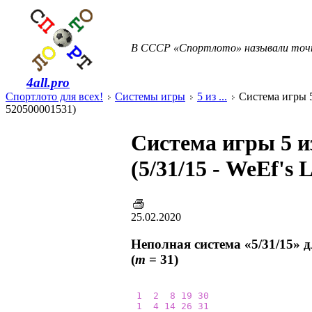
В СССР «Спортлото» называли точ
4all.pro
Спортлото для всех!
Системы игры
5 из ...
Система игры 5 
520500001531)
Система игры 5 и
(5/31/15 - WeEf's
25.02.2020
Неполная система «5/31/15» 
(
m
= 31)
1
2
8
19
30
1
4
14
26
31