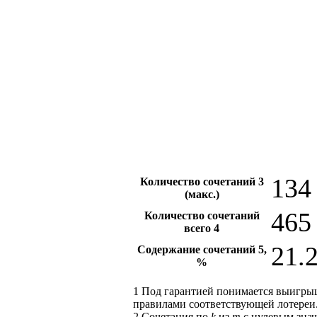
134 
Количество сочетаний
3
(макс.)
465
Количество сочетаний
всего
4
21.
Содержание сочетаний
5
,
%
1
Под гарантией понимается выигры
правилами соответствующей лотереи
2
Сочетания по
k
из
m
с нулевым знач