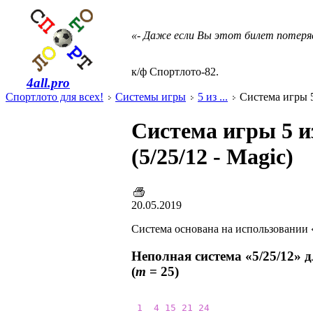
«- Даже если Вы этот билет потеря
к/ф Спортлото-82.
4all.pro
Спортлото для всех!
Системы игры
5 из ...
Система игры 5 
Система игры 5 и
(5/25/12 - Magic)
20.05.2019
Система основана на использовании «
Неполная система «5/25/12» 
(
m
= 25)
1
4
15
21
24