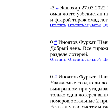
-3
#
Жавохир
27.03.2022 
омад лотто узбекистан п
и фтарой тираж омад лот
Ответить
|
Ответить с цитатой
|
Ци
0
#
Иноятов Фуркат Шав
Добрый день. Все тиражи
разделе лотерей.
Ответить
|
Ответить с цитатой
|
Ци
0
#
Иноятов Фуркат Шав
Уважаемые создатели ло
выигрышом при угадыван
только одна лотерея вы
номеров,остальные 2 при
Есть ли у вас системы г