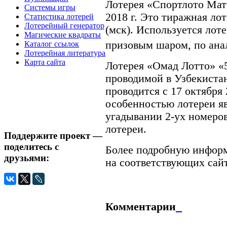
Лотерея «Спортлото Матч
Системы игры
2018 г. Это тиражная ло
Статистика лотерей
Лотерейный генератор
(мск). Используется лот
Магические квадраты
призовым шаром, по анал
Каталог ссылок
Лотерейная литература
Карта сайта
Лотерея «Омад Лотто» «5
проводимой в Узбекиста
проводится с 17 октября
особенностью лотереи я
угадывании 2-ух номеров
лотереи.
Поддержите проект —
поделитесь с
Более подробную информ
друзьями:
на соответствующих сай
Комментарии