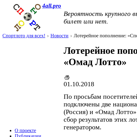
4all.pro
Вероятность крупного в
билет или нет.
Спортлото для всех!
Новости
Лотерейное пополнение: «Сп
Лотерейное поп
«Омад Лотто»
01.10.2018
По просьбам посетителей
подключены две национа
(Россия) и «Омад Лотто» 
сбор результатов этих л
генератором.
О проекте
Публикации