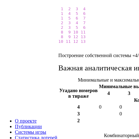
1
2
3
4
1
4
5
6
1
5
6
7
2
3
4
7
2
3
5
6
8
9
10
11
8
9
12
13
10
11
12
13
Построение собственной системы «4/1
Важная аналитическая и
Минимальные и максимальны
Минимальные в
Угадано номеров
4
3
в тираже
К
4
0
0
3
0
2
О проекте
Публикации
Системы игры
Комбинаторный 
Статистика лотерей