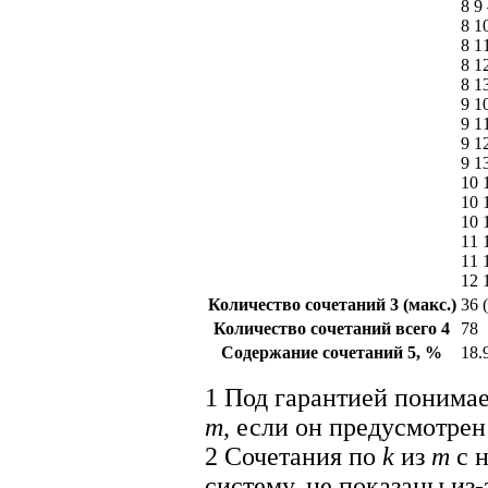
8 9
8 1
8 1
8 1
8 1
9 1
9 1
9 1
9 1
10 
10 
10 
11 
11 
12 
Количество сочетаний
3
(макс.)
36 
Количество сочетаний всего
4
78
Содержание сочетаний
5
, %
18.
1
Под гарантией понима
m
, если он предусмотре
2
Сочетания по
k
из
m
с н
систему, не показаны из