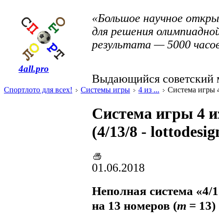
«Большое научное откры
для решения олимпиадной
результата — 5000 часов
4all.pro
Выдающийся советский м
Спортлото для всех!
Системы игры
4 из ...
Система игры 4 и
Система игры 4 и
(4/13/8 - lottodesig
01.06.2018
Неполная система «4/1
на 13 номеров (
m
= 13)