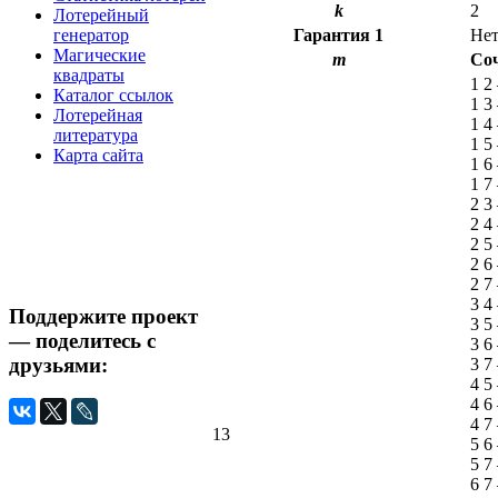
k
2
Лотерейный
генератор
Гарантия
1
Не
Магические
m
Со
квадраты
1 2
Каталог ссылок
1 3
Лотерейная
1 4
литература
1 5
Карта сайта
1 6
1 7
2 3
2 4
2 5
2 6
2 7
3 4
Поддержите проект
3 5
— поделитесь с
3 6
друзьями:
3 7
4 5
4 6
4 7
13
5 6
5 7
6 7