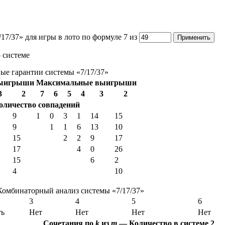
17/37» для игры в лото по формуле 7 из
 системе
е гарантии системы «7/17/37»
выигрыши
Максимальные выигрыши
3
2
7
6
5
4
3
2
оличество совпадений
9
1
0
3
1
14
15
9
1
1
6
13
10
15
2
2
9
17
17
4
0
26
15
6
2
4
10
Комбинаторный анализ системы «7/17/37»
3
4
5
6
ть
Нет
Нет
Нет
Нет
Сочетания по
k
из
m
—
Количество в системе
2