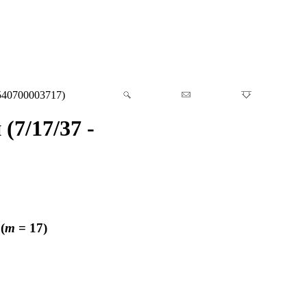
 540700003717)
(7/17/37 -
(
m
= 17)