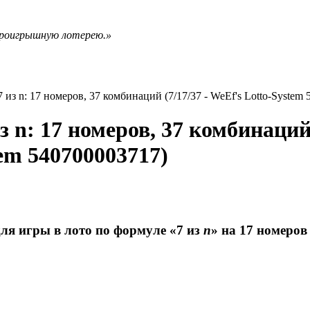
проигрышную лотерею.»
из n: 17 номеров, 37 комбинаций (7/17/37 - WeEf's Lotto-System
 n: 17 номеров, 37 комбинаций 
tem 540700003717)
для игры в лото по формуле «7 из
n
» на 17 номеров 