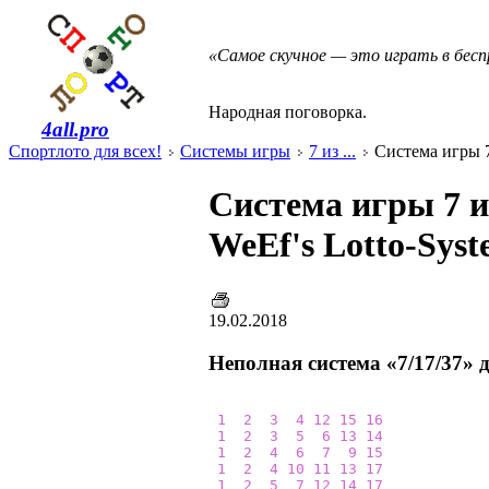
«Самое скучное — это играть в бес
Народная поговорка.
4all.pro
Спортлото для всех!
Системы игры
7 из ...
Система игры 7 
Система игры 7 из
WeEf's Lotto-Sys
19.02.2018
Неполная система «7/17/37» 
1
2
3
4
12
15
16
1
2
3
5
6
13
14
1
2
4
6
7
9
15
1
2
4
10
11
13
17
1
2
5
7
12
14
17