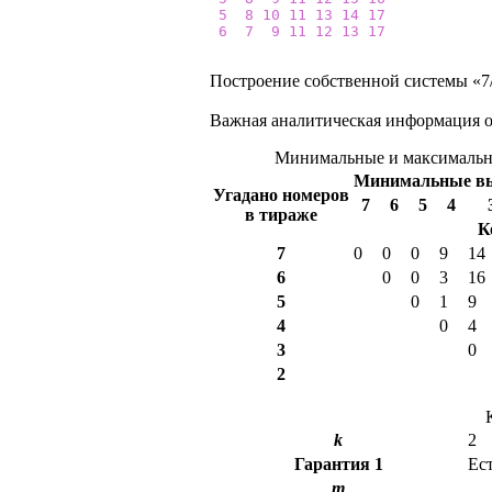
5
8
10
11
13
14
17
6
7
9
11
12
13
17
Построение собственной системы «7/
Важная аналитическая информация о
Минимальные и максимальны
Минимальные 
Угадано номеров
7
6
5
4
в тираже
К
7
0
0
0
9
14
6
0
0
3
16
5
0
1
9
4
0
4
3
0
2
k
2
Гарантия
1
Ес
m