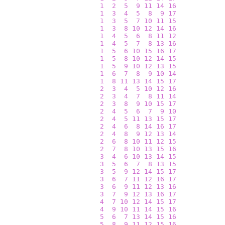
1
2
5
9
11
14
16
1
3
4
5
8
9
17
1
3
5
7
10
11
15
1
3
8
10
12
14
16
1
4
5
6
8
11
12
1
4
5
7
8
13
16
1
5
6
10
15
16
17
1
5
8
10
12
14
15
1
5
9
10
12
13
15
1
6
7
8
9
10
14
1
8
11
13
14
15
17
2
3
4
5
10
12
16
2
3
4
7
8
11
14
2
3
8
9
10
15
17
2
4
5
6
7
9
10
2
4
5
11
13
15
17
2
4
6
8
14
16
17
2
4
8
9
12
13
14
2
6
8
10
11
12
15
2
7
8
10
13
15
16
3
4
6
10
13
14
15
3
5
6
7
8
13
15
3
5
9
12
14
15
17
3
6
7
11
12
16
17
3
6
9
11
12
13
16
3
7
9
12
13
16
17
4
7
10
12
14
15
17
4
9
10
11
14
15
16
5
6
7
13
14
15
16
5
8
9
11
12
15
16