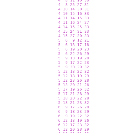
4
8
11
16
30
4
8
25
27
31
4
10
14
30
31
4
10
15
16
33
4
11
14
15
33
4
11
16
24
27
4
14
15
25
33
4
15
24
31
33
4
15
27
30
33
5
6
9
12
21
5
6
13
17
18
5
6
19
20
23
5
6
22
26
29
5
9
13
19
28
5
9
17
22
23
5
9
20
29
32
5
12
13
22
32
5
12
18
19
29
5
12
23
26
28
5
13
20
21
26
5
17
19
26
32
5
17
21
28
29
5
18
20
22
28
5
18
21
23
32
6
9
17
26
28
6
9
18
23
29
6
9
19
22
32
6
12
13
19
26
6
12
17
23
32
6
12
20
28
29