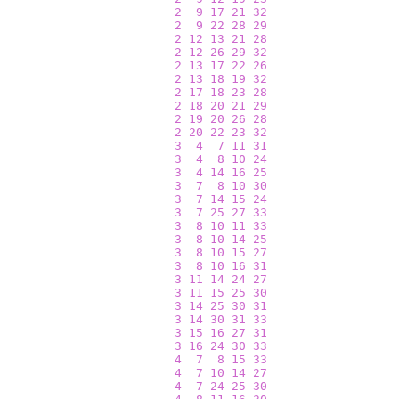
2
9
17
21
32
2
9
22
28
29
2
12
13
21
28
2
12
26
29
32
2
13
17
22
26
2
13
18
19
32
2
17
18
23
28
2
18
20
21
29
2
19
20
26
28
2
20
22
23
32
3
4
7
11
31
3
4
8
10
24
3
4
14
16
25
3
7
8
10
30
3
7
14
15
24
3
7
25
27
33
3
8
10
11
33
3
8
10
14
25
3
8
10
15
27
3
8
10
16
31
3
11
14
24
27
3
11
15
25
30
3
14
25
30
31
3
14
30
31
33
3
15
16
27
31
3
16
24
30
33
4
7
8
15
33
4
7
10
14
27
4
7
24
25
30