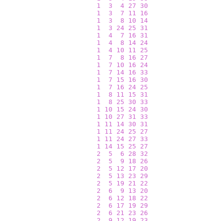
1
3
4
27
30
1
3
7
11
16
1
3
8
10
14
1
3
24
25
31
1
4
7
16
31
1
4
8
14
24
1
4
10
11
25
1
7
8
16
27
1
7
10
16
24
1
7
14
16
33
1
7
15
16
30
1
7
16
24
25
1
8
11
15
31
1
8
25
30
33
1
10
15
24
30
1
10
27
31
33
1
11
14
30
31
1
11
24
25
27
1
11
24
27
33
1
14
15
25
27
2
5
6
28
32
2
5
9
18
26
2
5
12
17
20
2
5
13
23
29
2
5
19
21
22
2
6
9
13
20
2
6
12
18
22
2
6
17
19
29
2
6
21
23
26
2
9
12
19
23