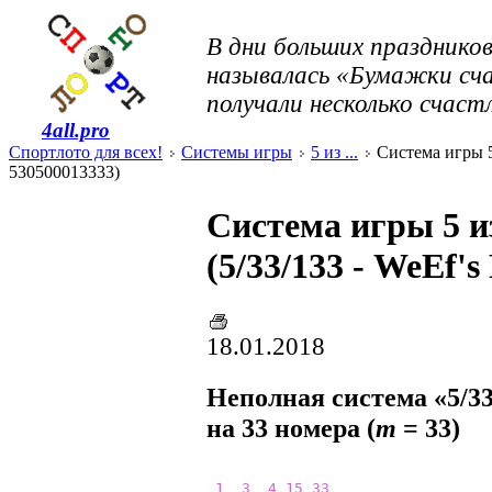
В дни больших празднико
называлась «Бумажки сча
получали несколько счаст
4all.pro
Спортлото для всех!
Системы игры
5 из ...
Система игры 5 
530500013333)
Система игры 5 и
(5/33/133 - WeEf'
18.01.2018
Неполная система «5/33
на 33 номера (
m
= 33)
1
3
4
15
33