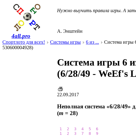
Нужно выучить правила игры. А зате
А. Энштейн
4all.pro
Спортлото для всех!
Системы игры
6 из ...
Система игры 6 
530600004928)
Система игры 6 и
(6/28/49 - WeEf's
22.09.2017
Неполная система «6/28/49» 
(
m
= 28)
1
2
3
4
5
6
1
2
3
7
8
9