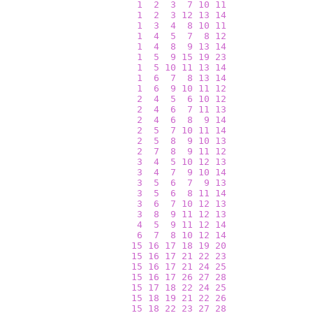
1
2
3
7
10
11
1
2
3
12
13
14
1
3
4
8
10
11
1
4
5
7
8
12
1
4
8
9
13
14
1
5
9
15
19
23
1
5
10
11
13
14
1
6
7
8
13
14
1
6
9
10
11
12
2
4
5
6
10
12
2
4
6
7
11
13
2
4
6
8
9
14
2
5
7
10
11
14
2
5
8
9
10
13
2
7
8
9
11
12
3
4
5
10
12
13
3
4
7
9
10
14
3
5
6
7
9
13
3
5
6
8
11
14
3
6
7
10
12
13
3
8
9
11
12
13
4
5
9
11
12
14
6
7
8
10
12
14
15
16
17
18
19
20
15
16
17
21
22
23
15
16
17
21
24
25
15
16
17
26
27
28
15
17
18
22
24
25
15
18
19
21
22
26
15
18
22
23
27
28