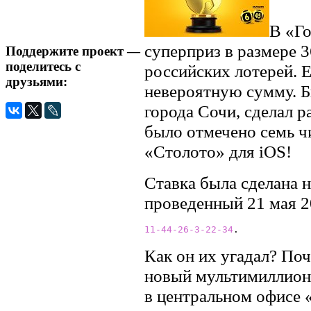
В «Го
суперприз в размере 
Поддержите проект —
поделитесь с
российских лотерей. 
друзьями:
невероятную сумму. Б
города Сочи, сделал р
было отмечено семь ч
«Столото» для iOS!
Ставка была сделана н
проведенный 21 мая 2
11
-44
-26
-3
-22
-34
.
Как он их угадал? Поч
новый мультимиллионе
в центральном офисе 