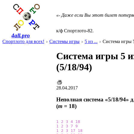
«- Даже если Вы этот билет потеря
к/ф Спортлото-82.
4all.pro
Спортлото для всех!
Системы игры
5 из ...
Система игры 5 
Система игры 5 и
(5/18/94)
28.04.2017
Неполная система «5/18/94» 
(
m
= 18)
1
2
3
4
18
1
2
3
7
9
1
2
3
17
18