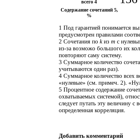
всего
4
Содержание сочетаний
5
,
%
1
Под гарантией понимается в
предусмотрен правилами соотв
2
Сочетания по
k
из
m
с нулевым
из-за возможо большого их кол
повторяют саму систему.
3
Суммарное количество сочета
учитываются один раз).
4
Суммарное количество всех в
«нулевые» (см. примеч.
2
). «Ну
5
Процентное содержание соче
охватываемых системой), отно
следует путать эту величину с
определенная корреляция.
Добавить комментарий