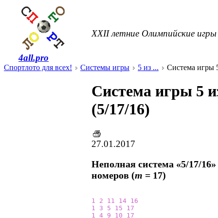
XXII летние Олимпийские игры 
4all.pro
Спортлото для всех!
Системы игры
5 из ...
Система игры 5 
Система игры 5 и
(5/17/16)
27.01.2017
Неполная система «5/17/16»
номеров (
m
= 17)
1
2
11
14
16
1
3
5
15
17
1
4
9
10
17