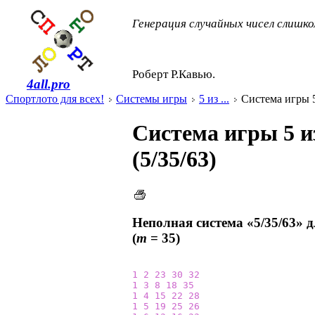
Генерация случайных чисел слишко
Роберт Р.Кавью.
4all.pro
Спортлото для всех!
Системы игры
5 из ...
Система игры 5 
Система игры 5 и
(5/35/63)
Неполная система «5/35/63» 
(
m
= 35)
1
2
23
30
32
1
3
8
18
35
1
4
15
22
28
1
5
19
25
26