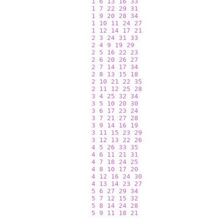
1
6
13
16
33
1
7
22
29
31
1
9
20
28
34
1
10
11
24
27
1
12
14
17
21
2
3
24
31
33
2
4
9
19
29
2
5
16
22
23
2
6
20
26
27
2
7
14
17
34
2
8
13
15
18
2
10
21
22
35
2
11
12
25
28
3
4
25
32
34
3
5
10
20
30
3
6
17
23
24
3
7
21
27
28
3
9
14
16
19
3
11
15
23
29
3
12
13
22
26
4
5
26
33
35
4
6
11
21
31
4
7
18
24
25
4
8
10
17
20
4
12
16
24
30
4
13
14
23
27
5
6
27
29
34
5
7
12
15
32
5
8
14
24
28
5
9
11
18
21