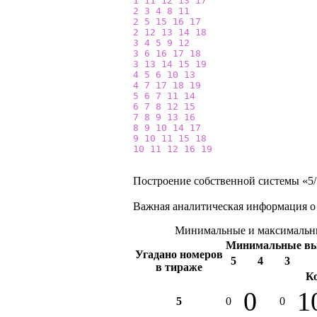
1
11
12
13
17
2
3
4
8
11
2
5
15
16
17
2
12
13
14
18
3
4
5
9
12
3
6
16
17
18
3
13
14
15
19
4
5
6
10
13
4
7
17
18
19
5
6
7
11
14
6
7
8
12
15
7
8
9
13
16
8
9
10
14
17
9
10
11
15
18
10
11
12
16
19
Построение собственной системы «5/1
Важная аналитическая информация о
Минимальные и максимальны
Минимальные в
Угадано номеров
5
4
3
в тираже
К
0
1
5
0
0