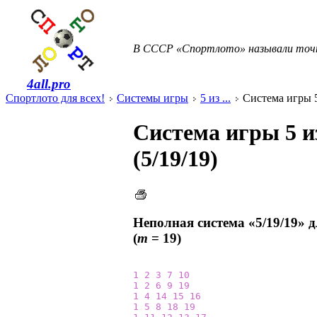
В СССР «Спортлото» называли точ
4all.pro
Спортлото для всех!
Системы игры
5 из ...
Система игры 5 
Система игры 5 и
(5/19/19)
Неполная система «5/19/19» 
(
m
= 19)
1
2
3
7
10
1
2
6
9
19
1
4
14
15
16
1
5
8
18
19