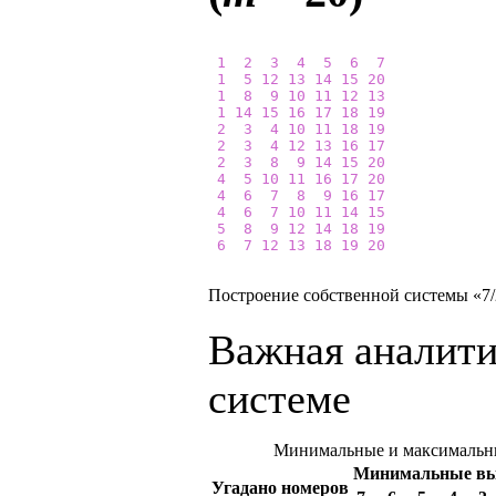
1
2
3
4
5
6
7
1
5
12
13
14
15
20
1
8
9
10
11
12
13
1
14
15
16
17
18
19
2
3
4
10
11
18
19
2
3
4
12
13
16
17
2
3
8
9
14
15
20
4
5
10
11
16
17
20
4
6
7
8
9
16
17
4
6
7
10
11
14
15
5
8
9
12
14
18
19
6
7
12
13
18
19
20
Построение собственной системы «7/2
Важная аналити
системе
Минимальные и максимальны
Минимальные в
Угадано номеров