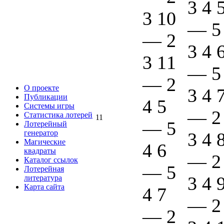
3 4 
3 10
—
5
—
2
3 4 
3 11
—
5
—
2
О проекте
3 4 
Публикации
4 5
Системы игры
—
2
Статистика лотерей
11
—
5
Лотерейный
генератор
3 4 
Магические
4 6
квадраты
—
2
Каталог ссылок
—
5
Лотерейная
3 4 
литература
Карта сайта
4 7
—
2
—
2