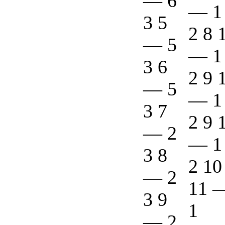
—
6
—
1
3 5
2 8 
—
5
—
1
3 6
2 9 
—
5
—
1
3 7
2 9 
—
2
—
1
3 8
2 10
—
2
11
3 9
1
—
2