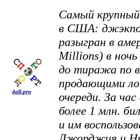
Самый крупный
в США: джэкпо
разыгран в аме
Millions) в ночь
до тиража по в
продающими ло
4all.pro
очереди. За ча
более 1 млн. би
и им воспользо
Джорджия и Н