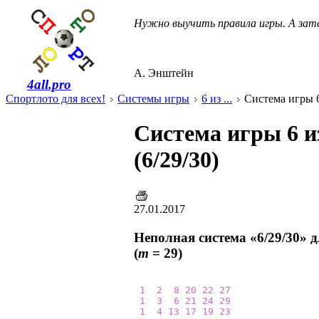
Нужно выучить правила игры. А зате
А. Энштейн
4all.pro
Спортлото для всех!
Системы игры
6 из ...
Система игры 6 
Система игры 6 и
(6/29/30)
27.01.2017
Неполная система «6/29/30» 
(
m
= 29)
1
2
8
20
22
27
1
3
6
21
24
29
1
4
13
17
19
23