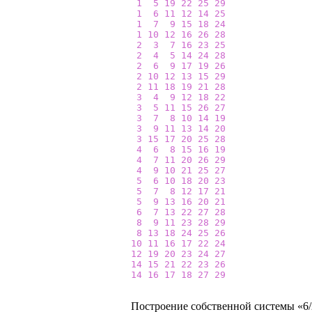
1
5
19
22
25
29
1
6
11
12
14
25
1
7
9
15
18
24
1
10
12
16
26
28
2
3
7
16
23
25
2
4
5
14
24
28
2
6
9
17
19
26
2
10
12
13
15
29
2
11
18
19
21
28
3
4
9
12
18
22
3
5
11
15
26
27
3
7
8
10
14
19
3
9
11
13
14
20
3
15
17
20
25
28
4
6
8
15
16
19
4
7
11
20
26
29
4
9
10
21
25
27
5
6
10
18
20
23
5
7
8
12
17
21
5
9
13
16
20
21
6
7
13
22
27
28
8
9
11
23
28
29
8
13
18
24
25
26
10
11
16
17
22
24
12
19
20
23
24
27
14
15
21
22
23
26
14
16
17
18
27
29
Построение собственной системы «6/2