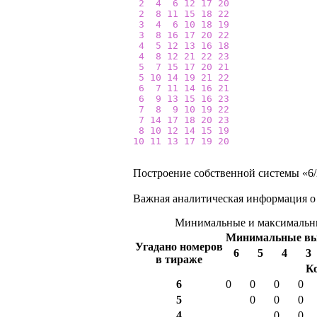
2
4
6
12
17
20
2
8
11
15
18
22
3
4
6
10
18
19
3
8
16
17
20
22
4
5
12
13
16
18
4
8
12
21
22
23
5
7
15
17
20
21
5
10
14
19
21
22
6
7
11
14
16
21
6
9
13
15
16
23
7
8
9
10
19
22
7
14
17
18
20
23
8
10
12
14
15
19
10
11
13
17
19
20
Построение собственной системы «6/2
Важная аналитическая информация о
Минимальные и максимальны
Минимальные в
Угадано номеров
6
5
4
3
в тираже
К
6
0
0
0
0
5
0
0
0
4
0
0