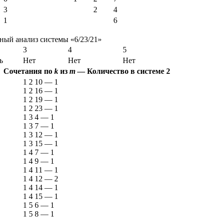
3
2
4
1
6
ый анализ системы «6/23/21»
3
4
5
ь
Нет
Нет
Нет
Сочетания по
k
из
m
—
Количество в системе
2
1 2 10
—
1
1 2 16
—
1
1 2 19
—
1
1 2 23
—
1
1 3 4
—
1
1 3 7
—
1
1 3 12
—
1
1 3 15
—
1
1 4 7
—
1
1 4 9
—
1
1 4 11
—
1
1 4 12
—
2
1 4 14
—
1
1 4 15
—
1
1 5 6
—
1
1 5 8
—
1