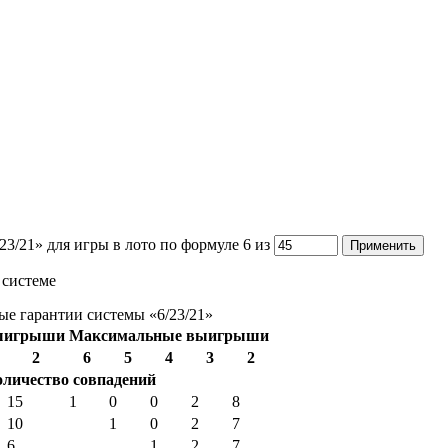
3/21» для игры в лото по формуле 6 из
 системе
е гарантии системы «6/23/21»
ыигрыши
Максимальные выигрыши
2
6
5
4
3
2
оличество совпадений
15
1
0
0
2
8
10
1
0
2
7
6
1
2
7