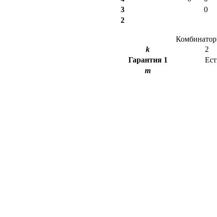
3
0
2
Комбинаторн
k
2
Гарантия
1
Ест
m