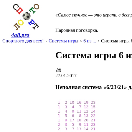
«Самое скучное — это играть в бес
Народная поговорка.
4all.pro
Спортлото для всех!
Системы игры
6 из ...
Система игры 6 
Система игры 6 из
27.01.2017
Неполная система «6/23/21» 
1
2
10
16
19
23
1
3
4
7
12
15
1
4
9
11
12
14
1
5
6
8
13
22
1
9
17
18
20
21
2
3
5
9
11
23
2
3
7
13
14
21