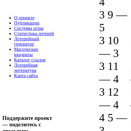
4
3 9
—
О проекте
Публикации
5
Системы игры
Статистика лотерей
3 10
Лотерейный
генератор
Магические
—
3
квадраты
Каталог ссылок
3 11
Лотерейная
литература
—
4
Карта сайта
3 12
—
4
4 5
—
Поддержите проект
— поделитесь с
3
друзьями: