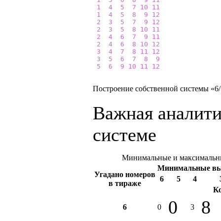
1
4
5
7
10
11
1
4
5
8
9
12
2
3
5
7
9
12
2
3
5
8
10
11
2
4
6
7
9
11
2
4
6
8
10
12
3
4
7
8
11
12
3
5
6
7
8
9
5
6
9
10
11
12
Построение собственной системы «6/1
Важная аналити
системе
Минимальные и максимальны
Минимальные в
Угадано номеров
6
5
4
в тираже
К
0
8
6
0
3