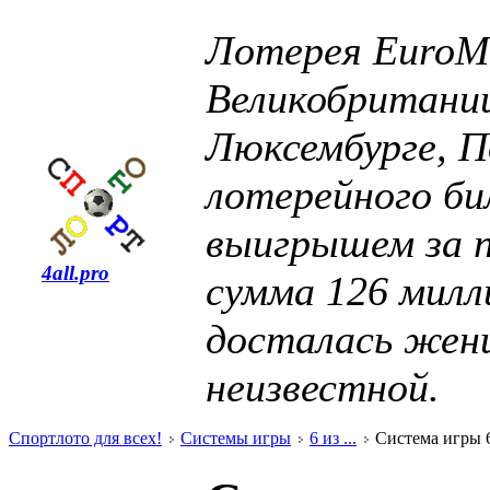
Лотерея EuroMi
Великобритании
Люксембурге, 
лотерейного би
выигрышем за 
4all.pro
сумма 126 милл
досталась жен
неизвестной.
Спортлото для всех!
Системы игры
6 из ...
Система игры 6 