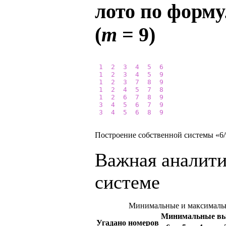
лото по форму
(
m
= 9)
1
2
3
4
5
6
1
2
3
4
5
9
1
2
3
7
8
9
1
2
4
5
7
8
1
2
6
7
8
9
3
4
5
6
7
9
3
4
5
6
8
9
Построение собственной системы «6/9
Важная аналити
системе
Минимальные и максимальн
Минимальные в
Угадано номеров