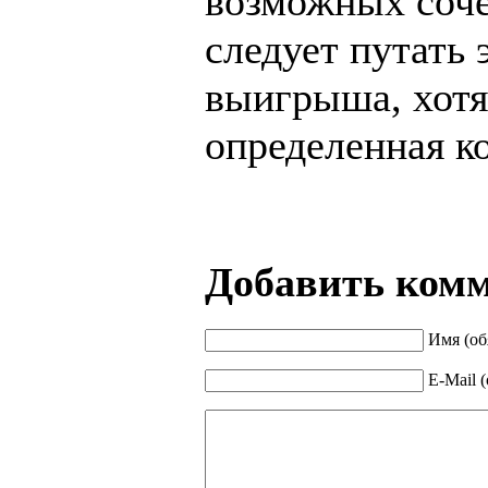
возможных соч
следует путать 
выигрыша, хотя
определенная к
Добавить ком
Имя (об
E-Mail 