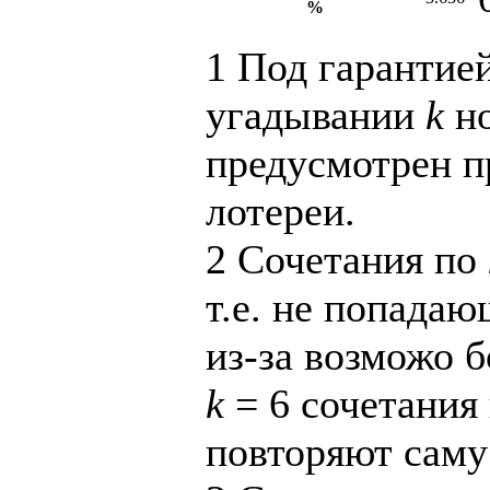
%
1
Под гарантие
угадывании
k
но
предусмотрен 
лотереи.
2
Сочетания по
т.е. не попадаю
из-за возможо 
k
= 6 сочетания 
повторяют саму