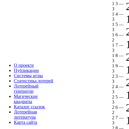
1 3
—
3
1 4
—
3
1 5
—
3
1 6
—
2
1 7
—
3
1 8
—
3
О проекте
1 9
—
Публикации
3
Системы игры
2 3
—
Статистика лотерей
3
Лотерейный
2 4
—
генератор
3
Магические
2 5
—
квадраты
3
Каталог ссылок
2 6
—
Лотерейная
2
литература
2 7
—
Карта сайта
3
2 8
—