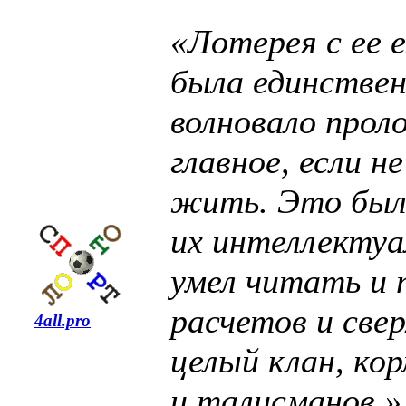
«Лотерея с ее
была единстве
волновало прол
главное, если н
жить. Это была
их интеллектуа
умел читать и 
расчетов и све
4all.pro
целый клан, ко
и талисманов.»