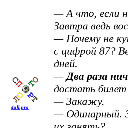
— А что, если 
Завтра ведь во
— Почему не ку
с цифрой 87? В
дней.
—
Два раза ни
достать билет 
— Закажу.
4all.pro
— Одинарный. З
их занять?