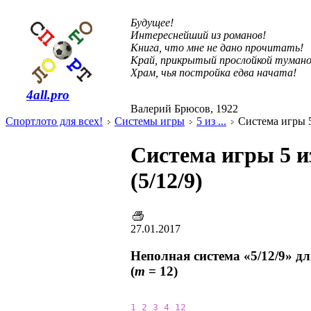
Будущее!
Интереснейший из романов!
Книга, что мне не дано прочитать!
Край, прикрытый прослойкой тумано
Храм, чья постройка едва начата!
4all.pro
Валерий Брюсов, 1922
Спортлото для всех!
Системы игры
5 из ...
Система игры 5 
Система игры 5 и
(5/12/9)
27.01.2017
Неполная система «5/12/9» д
(
m
= 12)
1
2
3
4
12