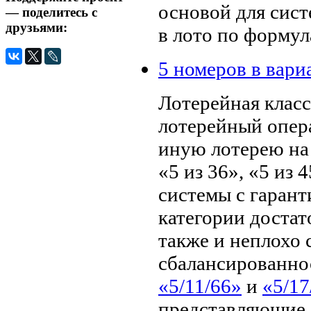
основой для сис
— поделитесь с
друзьями:
в лото по формула
5 номеров в вари
Лотерейная клас
лотерейный опера
иную лотерею на 5
«5 из 36», «5 из 
системы с гаранти
категории достат
также и неплохо
сбалансированно
«5/11/66»
и
«5/17
представляющие