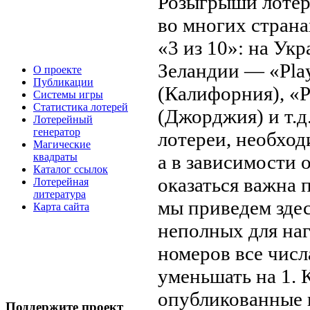
Розыгрыши лотер
во многих страна
«3 из 10»: на Ук
Зеландии — «Pla
О проекте
Публикации
(Калифорния), «P
Системы игры
Статистика лотерей
(Джорджия) и т.д
Лотерейный
генератор
лотереи, необходи
Магические
а в зависимости 
квадраты
Каталог ссылок
оказаться важна 
Лотерейная
литература
мы приведем здес
Карта сайта
неполных для на
номеров все числ
уменьшать на 1. 
опубликованные в
Поддержите проект