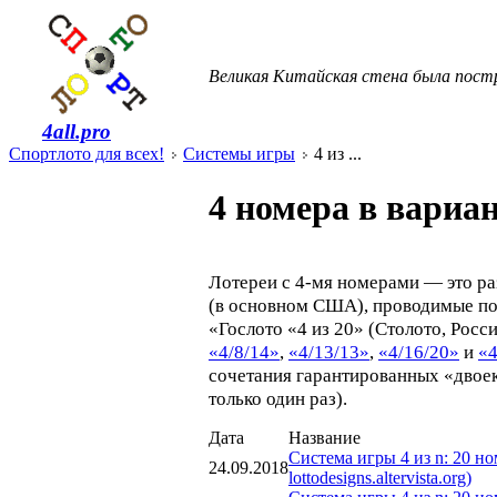
Великая Китайская стена была постр
4all.pro
Спортлото для всех!
Системы игры
4 из ...
4 номера в вариа
Лотереи с 4-мя номерами — это ра
(в основном США), проводимые по 
«Гослото «4 из 20» (Столото, Росс
«4/8/14»
,
«4/13/13»
,
«4/16/20»
и
«4
сочетания гарантированных «двоек
только один раз).
Дата
Название
Система игры 4 из n: 20 но
24.09.2018
lottodesigns.altervista.org)