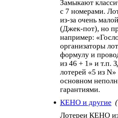
Замыкают класси
с 7 номерами. Ло
из-за очень мало
(Джек-пот), но п
например: «Госло
организаторы ло
формулу и провод
из 46 + 1» и т.п. 
лотерей «5 из N»
основном неполн
гарантиями.
КЕНО и другие
(
Лотереи КЕНО из