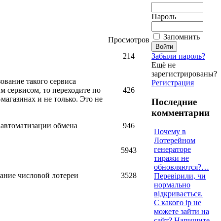
Пароль
Запомнить
Просмотров
214
Забыли пароль?
Ещё не
зарегистрированы?
зование такого сервиса
Регистрация
м сервисом, то переходите по
426
магазинах и не только. Это не
Последние
комментарии
 автоматизации обмена
946
Почему в
Лотерейном
генераторе
5943
тиражи не
обновляются?…
ание числовой лотереи
3528
Перевірили, чи
нормально
відкривається.
С какого ip не
можете зайти на
сайт? Напишите