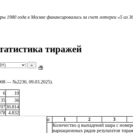
ры 1980 года в Москве финансировались за счет лотереи «5 из 36
татистика тиражей
008 — №2230, 09.03.2025).
6
10
35
36
707
30.814
978
4.832
a
1
2
3
Количество
q
выпадений шара с номе
вариационных рядов результатов тираж