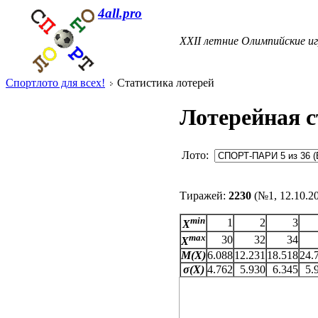
4all.pro
XXII летние Олимпийские иг
Спортлото для всех!
Статистика лотерей
Лотерейная с
Лото:
Тиражей:
2230
(№1, 12.10.2
min
1
2
3
X
max
30
32
34
X
M(X)
6.088
12.231
18.518
24.
σ(X)
4.762
5.930
6.345
5.