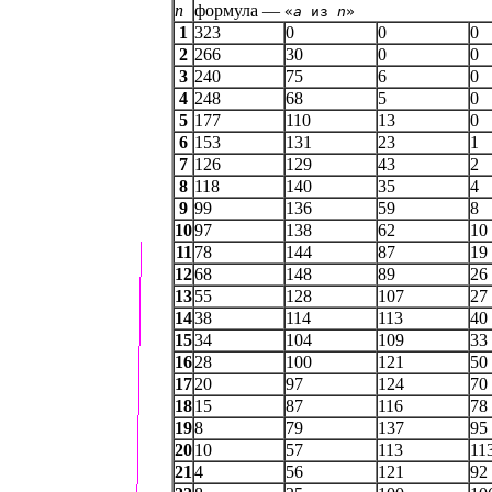
n
формула —
«
a
из
n
»
1
323
0
0
0
2
266
30
0
0
3
240
75
6
0
4
248
68
5
0
5
177
110
13
0
6
153
131
23
1
7
126
129
43
2
8
118
140
35
4
9
99
136
59
8
10
97
138
62
10
11
78
144
87
19
12
68
148
89
26
13
55
128
107
27
14
38
114
113
40
15
34
104
109
33
16
28
100
121
50
17
20
97
124
70
18
15
87
116
78
19
8
79
137
95
20
10
57
113
11
21
4
56
121
92