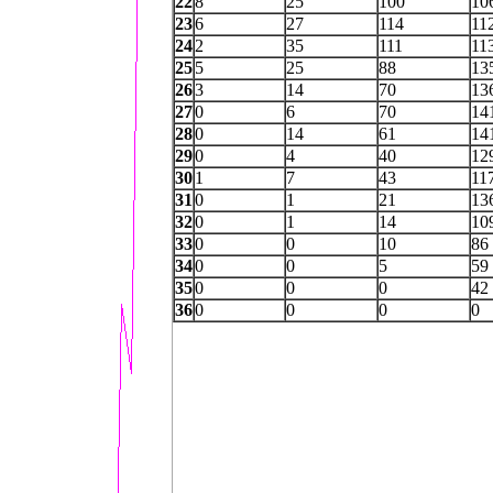
22
8
25
100
10
23
6
27
114
11
24
2
35
111
11
25
5
25
88
13
26
3
14
70
13
27
0
6
70
14
28
0
14
61
14
29
0
4
40
12
30
1
7
43
11
31
0
1
21
13
32
0
1
14
10
33
0
0
10
86
34
0
0
5
59
35
0
0
0
42
36
0
0
0
0