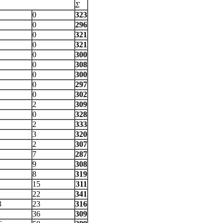
Σ
0
323
0
296
0
321
0
321
0
300
0
308
0
300
0
297
0
302
2
309
0
328
2
333
3
320
2
307
7
287
9
308
8
319
15
311
22
341
3
23
316
36
309