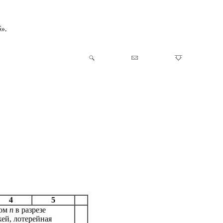
».
4
5
ром
n
в разрезе
ей, лотерейная