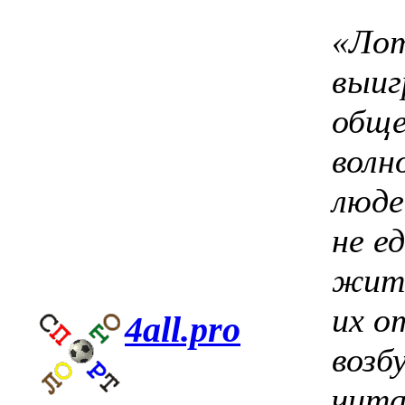
«Лот
выиг
обще
волн
люде
не е
жить
их о
4all.pro
возб
чита