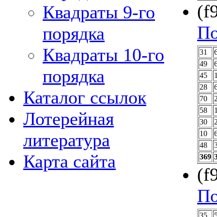
(f
Квадраты 9-го
По
порядка
Квадраты 10-го
31
49
порядка
45
28
Каталог ссылок
70
58
Лотерейная
30
10
литература
48
Карта сайта
369
(f
По
35