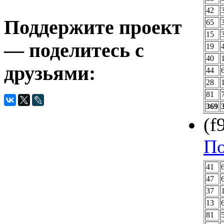
42
Поддержите проект
65
15
— поделитесь с
19
40
друзьями:
44
28
81
369
(f
По
41
47
37
13
81