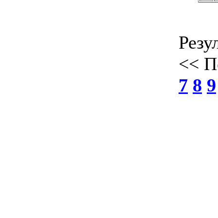
Резул
<< П
7
8
9