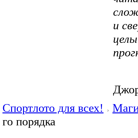
слож
и св
целы
прог
Джор
Спортлото для всех!
Маги
го порядка