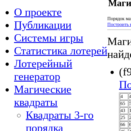
Маги
О проекте
Порядок маг
Публикации
Построить
Системы игры
Маги
Статистика лотерей
найд
Лотерейный
(f
генератор
По
Магические
4
квадраты
65
43
Квадраты 3-го
25
порядка
66