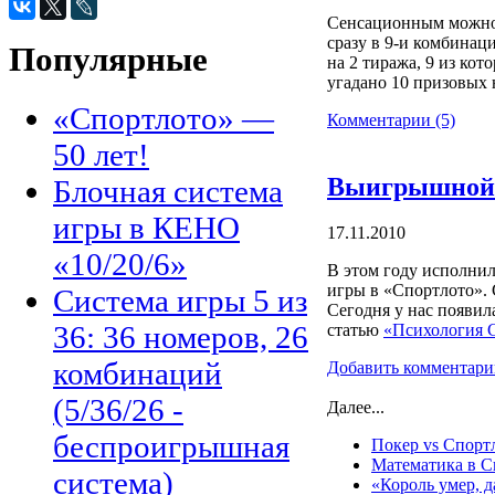
Сенсационным можно
сразу в
9-и
комбинациях
Популярные
на 2 тиража, 9 из ко
угадано 10 призовых
«Спортлото» —
Комментарии (5)
50 лет!
Выигрышной 
Блочная система
игры в КЕНО
17.11.2010
«10/20/6»
В этом году исполнил
игры в «Спортлото». 
Система игры 5 из
Сегодня у нас появил
36: 36 номеров, 26
статью
«Психология 
комбинаций
Добавить комментари
(5/36/26 -
Далее...
беспроигрышная
Покер vs Спорт
Математика в С
система)
«Король умер, д